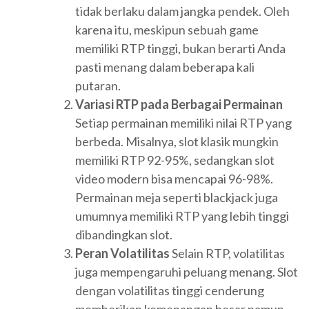
tidak berlaku dalam jangka pendek. Oleh
karena itu, meskipun sebuah game
memiliki RTP tinggi, bukan berarti Anda
pasti menang dalam beberapa kali
putaran.
Variasi RTP pada Berbagai Permainan
Setiap permainan memiliki nilai RTP yang
berbeda. Misalnya, slot klasik mungkin
memiliki RTP 92-95%, sedangkan slot
video modern bisa mencapai 96-98%.
Permainan meja seperti blackjack juga
umumnya memiliki RTP yang lebih tinggi
dibandingkan slot.
Peran Volatilitas
Selain RTP, volatilitas
juga mempengaruhi peluang menang. Slot
dengan volatilitas tinggi cenderung