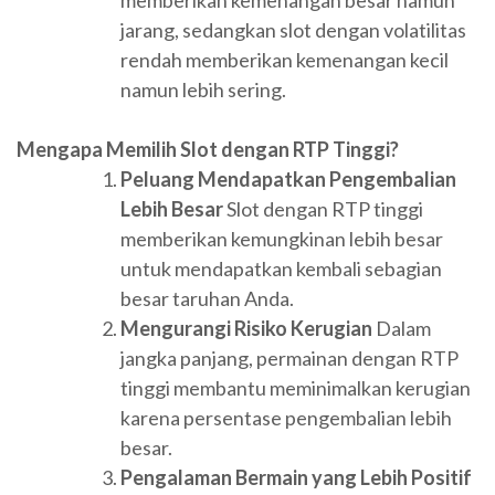
memberikan kemenangan besar namun
jarang, sedangkan slot dengan volatilitas
rendah memberikan kemenangan kecil
namun lebih sering.
Mengapa Memilih Slot dengan RTP Tinggi?
Peluang Mendapatkan Pengembalian
Lebih Besar
Slot dengan RTP tinggi
memberikan kemungkinan lebih besar
untuk mendapatkan kembali sebagian
besar taruhan Anda.
Mengurangi Risiko Kerugian
Dalam
jangka panjang, permainan dengan RTP
tinggi membantu meminimalkan kerugian
karena persentase pengembalian lebih
besar.
Pengalaman Bermain yang Lebih Positif