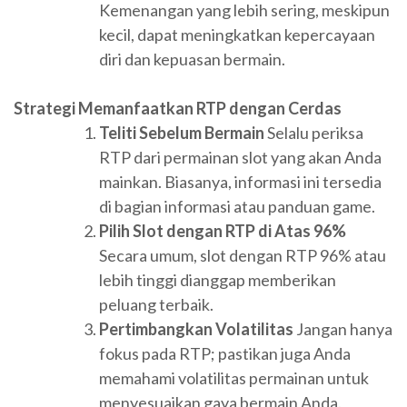
Kemenangan yang lebih sering, meskipun
kecil, dapat meningkatkan kepercayaan
diri dan kepuasan bermain.
Strategi Memanfaatkan RTP dengan Cerdas
Teliti Sebelum Bermain
Selalu periksa
RTP dari permainan slot yang akan Anda
mainkan. Biasanya, informasi ini tersedia
di bagian informasi atau panduan game.
Pilih Slot dengan RTP di Atas 96%
Secara umum, slot dengan RTP 96% atau
lebih tinggi dianggap memberikan
peluang terbaik.
Pertimbangkan Volatilitas
Jangan hanya
fokus pada RTP; pastikan juga Anda
memahami volatilitas permainan untuk
menyesuaikan gaya bermain Anda.