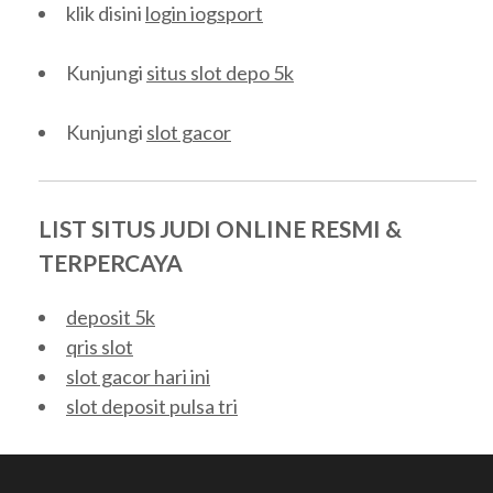
klik disini
login iogsport
Kunjungi
situs slot depo 5k
Kunjungi
slot gacor
LIST SITUS JUDI ONLINE RESMI &
TERPERCAYA
deposit 5k
qris slot
slot gacor hari ini
slot deposit pulsa tri