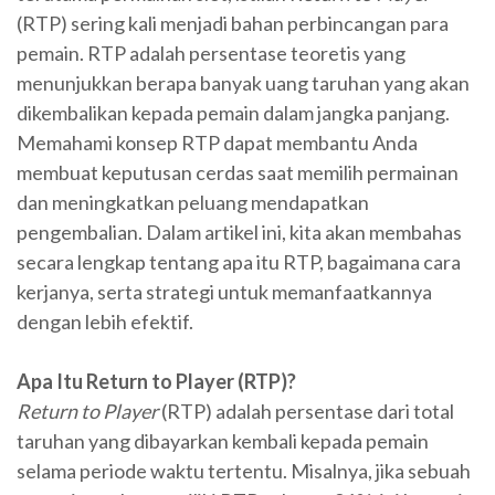
(RTP) sering kali menjadi bahan perbincangan para
pemain. RTP adalah persentase teoretis yang
menunjukkan berapa banyak uang taruhan yang akan
dikembalikan kepada pemain dalam jangka panjang.
Memahami konsep RTP dapat membantu Anda
membuat keputusan cerdas saat memilih permainan
dan meningkatkan peluang mendapatkan
pengembalian. Dalam artikel ini, kita akan membahas
secara lengkap tentang apa itu RTP, bagaimana cara
kerjanya, serta strategi untuk memanfaatkannya
dengan lebih efektif.
Apa Itu Return to Player (RTP)?
Return to Player
(RTP) adalah persentase dari total
taruhan yang dibayarkan kembali kepada pemain
selama periode waktu tertentu. Misalnya, jika sebuah