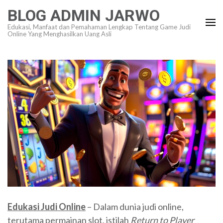
Skip
BLOG ADMIN JARWO
to
Edukasi, Manfaat dan Pemahaman Lengkap Tentang Game Judi
content
Online Yang Menghasilkan Uang Asli
(Press
Enter)
Edukasi Judi Online
– Dalam dunia judi online,
terutama permainan slot, istilah
Return to Player