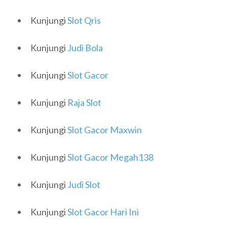
Kunjungi
Slot Qris
Kunjungi
Judi Bola
Kunjungi
Slot Gacor
Kunjungi
Raja Slot
Kunjungi
Slot Gacor Maxwin
Kunjungi
Slot Gacor Megah138
Kunjungi
Judi Slot
Kunjungi
Slot Gacor Hari Ini