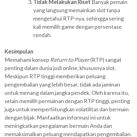
Tidak Melakukan Riset
Banyak pemain
yang langsung memainkan slot tanpa
mengetahui RTP-nya, sehingga sering
kali memilih game dengan persentase
rendah.
Kesimpulan
Memahami konsep
Return to Player
(RTP) sangat
penting dalam dunia judi online, khususnya slot.
Meskipun RTP tinggi memberikan peluang
pengembalian yang lebih besar, tidak ada jaminan
untuk menang dalam jangka pendek. Oleh karena itu,
selain memilih permainan dengan RTP tinggi, penting
juga untuk memperhitungkan volatilitas dan bermain
dengan bijak. Manfaatkan informasi ini untuk
meningkatkan pengalaman bermain Anda dan
memaksimalkan peluang mendapatkan pengembalian.