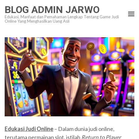
Skip
BLOG ADMIN JARWO
to
Edukasi, Manfaat dan Pemahaman Lengkap Tentang Game Judi
content
Online Yang Menghasilkan Uang Asli
(Press
Enter)
Edukasi Judi Online
– Dalam dunia judi online,
terutama permainan slot, istilah
Return to Player