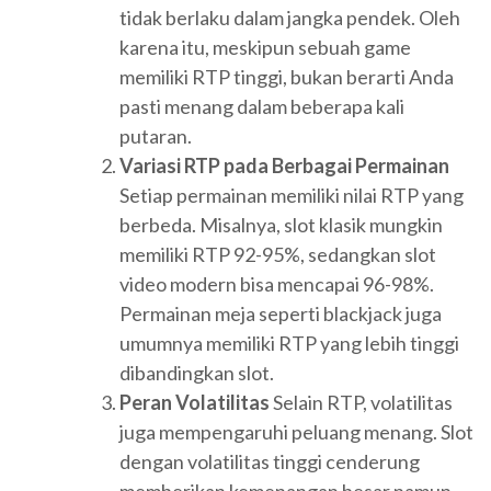
tidak berlaku dalam jangka pendek. Oleh
karena itu, meskipun sebuah game
memiliki RTP tinggi, bukan berarti Anda
pasti menang dalam beberapa kali
putaran.
Variasi RTP pada Berbagai Permainan
Setiap permainan memiliki nilai RTP yang
berbeda. Misalnya, slot klasik mungkin
memiliki RTP 92-95%, sedangkan slot
video modern bisa mencapai 96-98%.
Permainan meja seperti blackjack juga
umumnya memiliki RTP yang lebih tinggi
dibandingkan slot.
Peran Volatilitas
Selain RTP, volatilitas
juga mempengaruhi peluang menang. Slot
dengan volatilitas tinggi cenderung