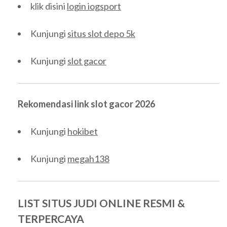
klik disini
login iogsport
Kunjungi
situs slot depo 5k
Kunjungi
slot gacor
Rekomendasi link slot gacor 2026
Kunjungi
hokibet
Kunjungi
megah138
LIST SITUS JUDI ONLINE RESMI &
TERPERCAYA