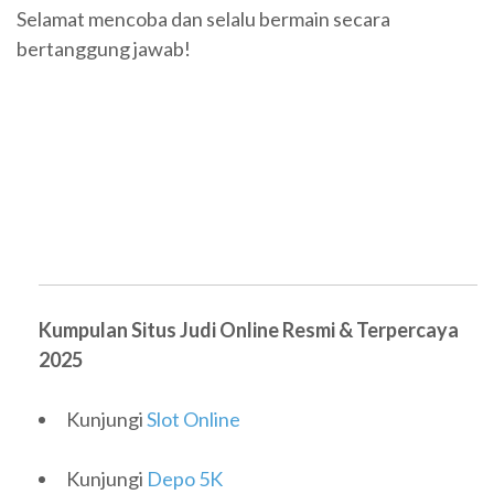
Selamat mencoba dan selalu bermain secara
bertanggung jawab!
Kumpulan Situs Judi Online Resmi & Terpercaya
2025
Kunjungi
Slot Online
Kunjungi
Depo 5K