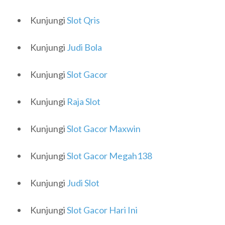
Kunjungi
Slot Qris
Kunjungi
Judi Bola
Kunjungi
Slot Gacor
Kunjungi
Raja Slot
Kunjungi
Slot Gacor Maxwin
Kunjungi
Slot Gacor Megah138
Kunjungi
Judi Slot
Kunjungi
Slot Gacor Hari Ini