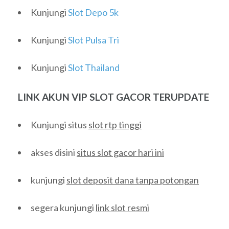
Kunjungi
Slot Depo 5k
Kunjungi
Slot Pulsa Tri
Kunjungi
Slot Thailand
LINK AKUN VIP SLOT GACOR TERUPDATE
Kunjungi situs
slot rtp tinggi
akses disini
situs slot gacor hari ini
kunjungi
slot deposit dana tanpa potongan
segera kunjungi
link slot resmi