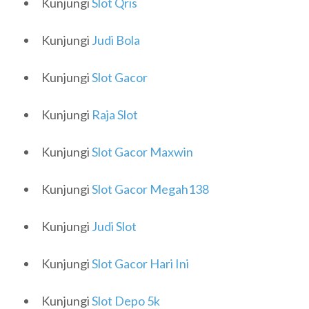
Kunjungi
Slot Qris
Kunjungi
Judi Bola
Kunjungi
Slot Gacor
Kunjungi
Raja Slot
Kunjungi
Slot Gacor Maxwin
Kunjungi
Slot Gacor Megah138
Kunjungi
Judi Slot
Kunjungi
Slot Gacor Hari Ini
Kunjungi
Slot Depo 5k