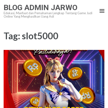
Skip
BLOG ADMIN JARWO
to
Edukasi, Manfaat dan Pemahaman Lengkap Tentang Game Judi
content
Online Yang Menghasilkan Uang Asli
(Press
Enter)
Tag:
slot5000