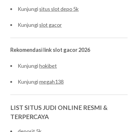
Kunjungi
situs slot depo 5k
Kunjungi
slot gacor
Rekomendasi link slot gacor 2026
Kunjungi
hokibet
Kunjungi
megah138
LIST SITUS JUDI ONLINE RESMI &
TERPERCAYA
deposit 5k