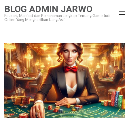
Skip
BLOG ADMIN JARWO
to
Edukasi, Manfaat dan Pemahaman Lengkap Tentang Game Judi
content
Online Yang Menghasilkan Uang Asli
(Press
Enter)