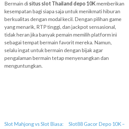
Bermain di
situs slot Thailand depo 10K
memberikan
kesempatan bagi siapa saja untuk menikmati hiburan
berkualitas dengan modal kecil. Dengan pilihan game
yang menarik, RTP tinggi, dan jackpot sensasional,
tidak heran jika banyak pemain memilih platform ini
sebagai tempat bermain favorit mereka. Namun,
selalu ingat untuk bermain dengan bijak agar
pengalaman bermain tetap menyenangkan dan
menguntungkan.
Post
Slot Mahjong vs Slot Biasa:
Slot88 Gacor Depo 10K –