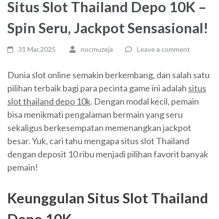
Situs Slot Thailand Depo 10K –
Spin Seru, Jackpot Sensasional!
31 Mar,2025
nocmuzeja
Leave a comment
Dunia slot online semakin berkembang, dan salah satu
pilihan terbaik bagi para pecinta game ini adalah
situs
slot thailand depo 10k
. Dengan modal kecil, pemain
bisa menikmati pengalaman bermain yang seru
sekaligus berkesempatan memenangkan jackpot
besar. Yuk, cari tahu mengapa situs slot Thailand
dengan deposit 10 ribu menjadi pilihan favorit banyak
pemain!
Keunggulan Situs Slot Thailand
Depo 10K