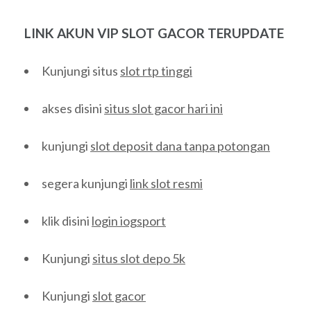
LINK AKUN VIP SLOT GACOR TERUPDATE
Kunjungi situs
slot rtp tinggi
akses disini
situs slot gacor hari ini
kunjungi
slot deposit dana tanpa potongan
segera kunjungi
link slot resmi
klik disini
login iogsport
Kunjungi
situs slot depo 5k
Kunjungi
slot gacor