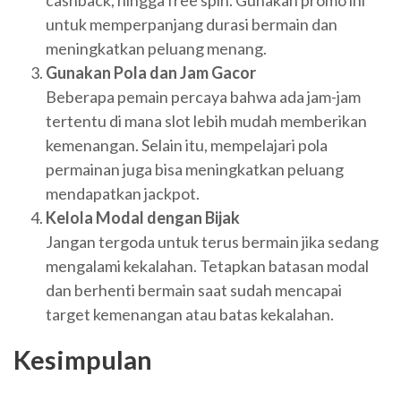
cashback, hingga free spin. Gunakan promo ini
untuk memperpanjang durasi bermain dan
meningkatkan peluang menang.
Gunakan Pola dan Jam Gacor
Beberapa pemain percaya bahwa ada jam-jam
tertentu di mana slot lebih mudah memberikan
kemenangan. Selain itu, mempelajari pola
permainan juga bisa meningkatkan peluang
mendapatkan jackpot.
Kelola Modal dengan Bijak
Jangan tergoda untuk terus bermain jika sedang
mengalami kekalahan. Tetapkan batasan modal
dan berhenti bermain saat sudah mencapai
target kemenangan atau batas kekalahan.
Kesimpulan