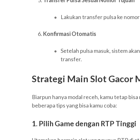
Transfer Pulsa Sesuai Nomor Tujuan
Lakukan transfer pulsa ke nomor 
Konfirmasi Otomatis
Setelah pulsa masuk, sistem aka
transfer.
Strategi Main Slot Gacor
Biarpun hanya modal receh, kamu tetap bisa 
beberapa tips yang bisa kamu coba:
1.
Pilih Game dengan RTP Tinggi