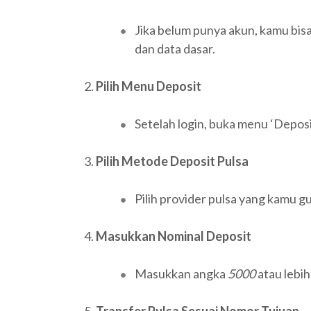
Jika belum punya akun, kamu bis
dan data dasar.
Pilih Menu Deposit
Setelah login, buka menu ‘Depos
Pilih Metode Deposit Pulsa
Pilih provider pulsa yang kamu g
Masukkan Nominal Deposit
Masukkan angka
5000
atau lebih