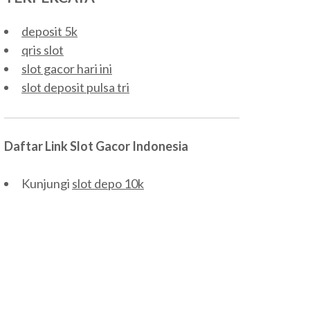
deposit 5k
qris slot
slot gacor hari ini
slot deposit pulsa tri
Daftar Link Slot Gacor Indonesia
Kunjungi
slot depo 10k