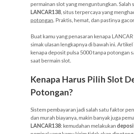
permainan slot yang menguntungkan. Salah s
LANCAR138
, situs terpercaya yang mengha
potongan
. Praktis, hemat, dan pastinya gaco
Buat kamu yang penasaran kenapa LANCAR138 
simak ulasan lengkapnya di bawah ini. Artikel
kenapa deposit pulsa 5000 tanpa potongan sa
saat bermain slot.
Kenapa Harus Pilih Slot D
Potongan?
Sistem pembayaran jadi salah satu faktor pent
dan murah biayanya, makin banyak juga pemain
LANCAR138
: kemudahan melakukan
deposi
nominal yang kamu kirim tidak akan dipotong