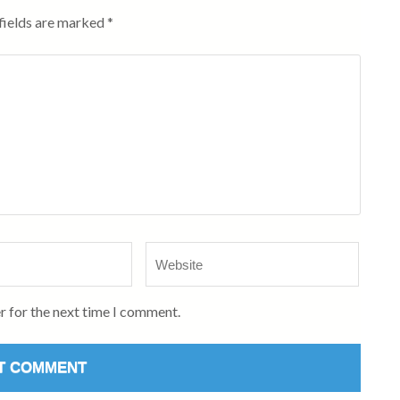
fields are marked
*
Website
r for the next time I comment.