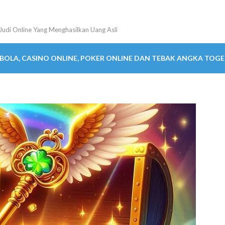
di Online Yang Menghasilkan Uang Asli
N BOLA, CASINO ONLINE, POKER ONLINE DAN TEBAK ANGKA TOGE