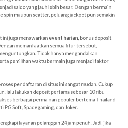
njadi saldo yang jauh lebih besar. Dengan bermain
e spin maupun scatter, peluang jackpot pun semakin
ot ini juga menawarkan
event harian
, bonus deposit,
Dengan memanfaatkan semua fitur tersebut,
n menguntungkan. Tidak hanya mengandalkan
erta pemilihan waktu bermain juga menjadi faktor
roses pendaftaran di situs ini sangat mudah. Cukup
un, lalu lakukan deposit pertama sebesar 10 ribu
ngakses berbagai permainan populer bertema Thailand
ti PG Soft, Spadegaming, dan Joker.
lengkapi layanan pelanggan 24 jam penuh. Jadi, jika