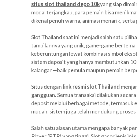
situs slot thailand depo 10k
yang siap dimain
modal terjangkau, para pemain bisa menikmat
dikenal penuh warna, animasi menarik, serta
Slot Thailand saat ini menjadi salah satu pilih
tampilannya yang unik, game-game bertema 
keberuntungan lewat kombinasi simbol eksoti
sistem deposit yang hanya membutuhkan 10 
kalangan—baik pemula maupun pemain berp
Situs dengan
link resmi slot Thailand
menjam
gangguan. Semua transaksi dilakukan secar
deposit melalui berbagai metode, termasuk e-
mudah, sistem juga telah mendukung proses 
Salah satu alasan utama mengapa banyak pema
Player (RTP) yang tinggi. Slot gacor jenis 