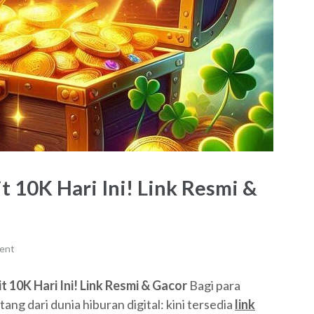
t 10K Hari Ini! Link Resmi &
ent
t 10K Hari Ini! Link Resmi & Gacor
Bagi para
ang dari dunia hiburan digital: kini tersedia
link