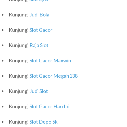
Kunjungi
Judi Bola
Kunjungi
Slot Gacor
Kunjungi
Raja Slot
Kunjungi
Slot Gacor Maxwin
Kunjungi
Slot Gacor Megah138
Kunjungi
Judi Slot
Kunjungi
Slot Gacor Hari Ini
Kunjungi
Slot Depo 5k