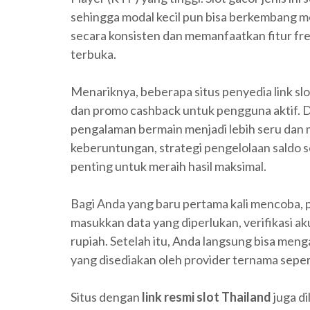
sehingga modal kecil pun bisa berkembang me
secara konsisten dan memanfaatkan fitur fre
terbuka.
Menariknya, beberapa situs penyedia link sl
dan promo cashback untuk pengguna aktif. 
pengalaman bermain menjadi lebih seru da
keberuntungan, strategi pengelolaan saldo s
penting untuk meraih hasil maksimal.
Bagi Anda yang baru pertama kali mencoba, p
masukkan data yang diperlukan, verifikasi ak
rupiah. Setelah itu, Anda langsung bisa me
yang disediakan oleh provider ternama seper
Situs dengan
link resmi slot Thailand
juga di